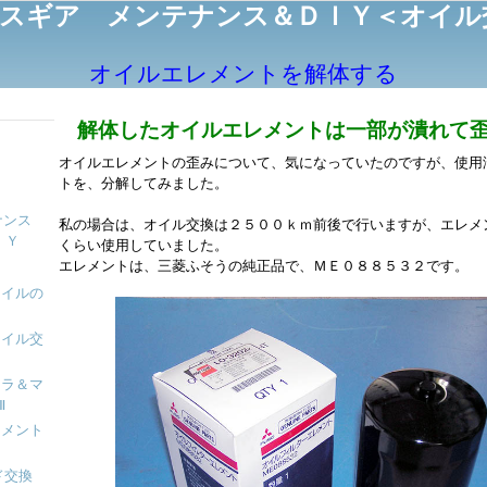
スギア メンテナンス＆ＤＩＹ＜オイル
オイルエレメントを解体する
解体したオイルエレメントは一部が潰れて
オイルエレメントの歪みについて、気になっていたのですが、使用
トを、分解してみました。
ナンス
私の場合は、オイル交換は２５００ｋｍ前後で行いますが、エレメ
Ｙ
くらい使用していました。
エレメントは、三菱ふそうの純正品で、ＭＥ０８８５３２です。
オイルの
オイル交
セラ＆マ
Ⅱ
レメント
ド交換