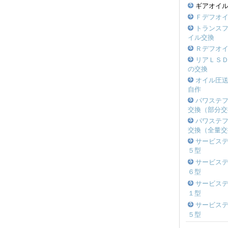
ギアオイル
Ｆデフオ
トランス
イル交換
Ｒデフオ
リアＬＳ
の交換
オイル圧
自作
パワステ
交換（部分交
パワステ
交換（全量交
サービス
５型
サービス
６型
サービス
１型
サービス
５型