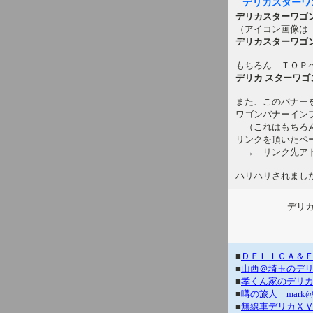
デリカスターワ
デリカスターワゴ
（アイコン画像は
デリカスターワゴ
もちろん ＴＯＰ
デリカ スターワゴ
また、このバナー
ワゴンバナーイン
（これはもちろん
リンクを頂いたペ
→ リンク先ア
ハリハリされまし
デリ
■
ＤＥＬＩＣＡ＆Ｆｌｙｆ
■
山西＠埼玉のデリカ
■
孝くん家のデリカ (
■
噂の旅人 mark@
■
無線車デリカＸＶＭ 