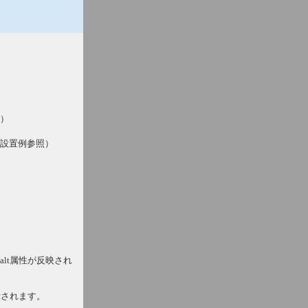
）
設置例参照）
lt属性が反映され
示されます。