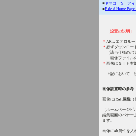
■
ヤマコー'S フィー
■
F-de-d Home P
［設置の説明］
＊
AR→エアロルー
＊
必ずダウンロー
（該当仕様のバナ
画像ファイルの
＊
画像はＧＩＦ右
上記において、設
画像設置時の参考
画像には
alt属性
（
［ホームページビ
編集画面のバナー
ます。
画像にalt属性