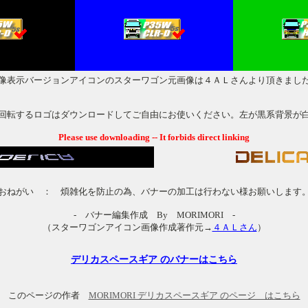
像表示バージョンアイコンのスターワゴン元画像は４ＡＬさんより頂きまし
回転するロゴはダウンロードしてご自由にお使いください。左が黒系背景が
Please use downloading -- It forbids direct linking
おねがい ： 煩雑化を防止の為、バナーの加工は行わない様お願いします
- バナー編集作成 By MORIMORI -
（スターワゴンアイコン画像作成著作元→
４ＡＬさん
）
デリカスペースギア のバナーはこちら
このページの作者
MORIMORI デリカスペースギア のページ はこちら