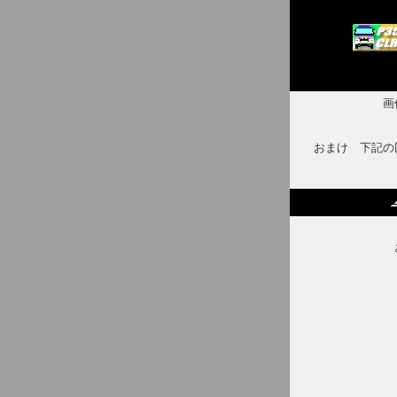
画
おまけ 下記の