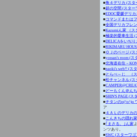
■
角４デリカ (ス
■
超の空間 (スターワゴ
■
EDOC愛媛デリカ
■
コマンドまたはファ
■
全国デリカフレンド
■
Kazumiん家 （ス
■
極楽的愛車生活 (スタ
■
DELICAをいぢります
■
RIKIMARU HOUS
■
ＯＪのページ (スターワ
■
yossan's room 
■
北海道在住－KONの
■
naoki's web!! 
■
とらぺ～じ （スター
■
松チャンネル (スタ
■
CAMPER@CREA
■
どーもくん＠んち 
■
SHIN'S PAG
■
チタンのo(^o^)
ア
■
４ＡＬのデリカのペー
■
こんきちの隠れ家 
■
｢まさる。｣ん家
ンツあり。
■
SWC (スターワゴン