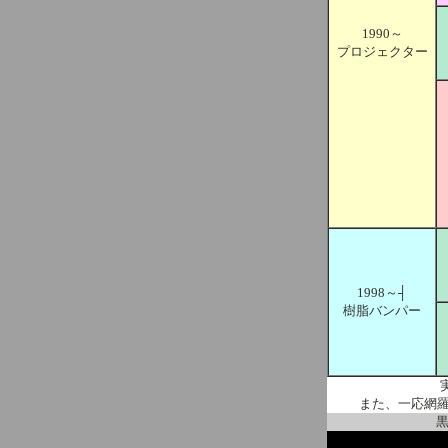
1990～
プロジェクター
1998～┤
樹脂バンパー
また、一応網