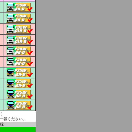
)
一報ください。
緑