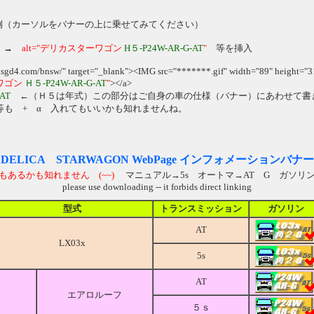
（カーソルをバナーの上に乗せてみてください）
→
alt="デリカスターワゴン
H５-P24W-AR-G-AT
"
等を挿入
w.sgd4.com/bnsw/" target="_blank"><IMG src="*******.gif" width="89" height="3
ーワゴン
Ｈ５-P24W-AR-G-AT
"
></a>
AT
←（Ｈ５は年式）この部分はご自身の車の仕様（バナー）にあわせて書
等も + α 入れてもいいかも知れませんね。
DELICA STARWAGON WebPage インフォメーションバナー
もあるかも知れません (~~)
マニュアル→5s オートマ→AT G ガソリ
please use downloading -- it forbids direct linking
型式
トランスミッション
ガソリン
AT
LX03x
5s
AT
エアロルーフ
５ｓ