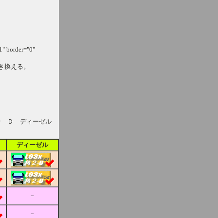
1" border="0"
き換える。
ン Ｄ ディーゼル
ディーゼル
－
－