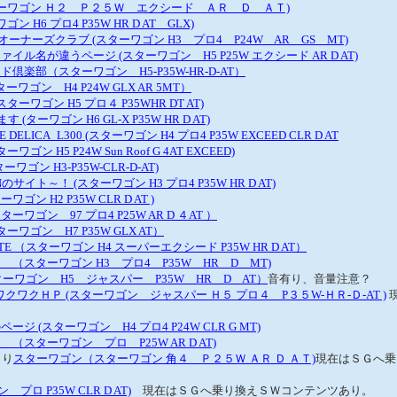
ターワゴン Ｈ２ Ｐ２５Ｗ エクシード ＡＲ Ｄ ＡＴ)
ン H6 プロ4 P35W HR D AT GLX)
オーナーズクラブ (スターワゴン H3 プロ4 P24W AR GS MT)
イル名が違うページ (スターワゴン H5 P25W エクシード AR D AT)
倶楽部（スターワゴン H5-P35W-HR-D-AT）
ターワゴン H4 P24W GLX AR 5MT）
ーワゴン H5 プロ４ P35WHR DT AT)
 (ターワゴン H6 GL-X P35W HR D AT)
E DELICA_L300 (スターワゴン H4 プロ4 P35W EXCEED CLR D AT
ゴン H5 P24W Sun Roof G 4AT EXCEED)
(スターワゴン H3-P35W-CLR-D-AT)
サイト～！ (スターワゴン H3 プロ4 P35W HR D AT)
(スターワゴン H2 P35W CLR D AT )
ワゴン 97 プロ4 P25W AR D ４AT ）
ーワゴン H7 P35W GLX AT）
TE （スターワゴン H4 スーパーエクシード P35W HR D AT）
（スターワゴン H3 プロ4 P35W HR D MT)
E (スターワゴン H5 ジャスパー P35W HR D AT）
音有り、音量注意？
o ワクワクＨＰ (スターワゴン ジャスパー Ｈ５ プロ４ P３５W-ＨＲ-Ｄ-AT )
ジ (スターワゴン H4 プロ4 P24W CLR G MT)
（スターワゴン プロ P25W AR D AT)
より
スターワゴン（スターワゴン 角４ Ｐ２５Ｗ ＡＲ Ｄ ＡＴ)
現在はＳＧへ乗
 プロ P35W CLR D AT)
現在はＳＧへ乗り換えＳＷコンテンツあり。