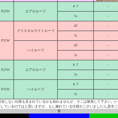
ＡＴ
－
P25W
エアロルーフ
5s
－
AT
－
クリスタルライトルーフ
5s
－
P35W
AT
－
ハイルーフ
5s
－
ＡＴ
－
P25W
エアロルーフ
5s
－
ＡＴ
－
P35W
ハイルーフ
5s
－
実在しない仕様も含まれているかも知れませんが、そこは無視して下さい。(~~
羅しているのではと思いますが、もし漏れている仕様がございましたら,是非ご
黒
青