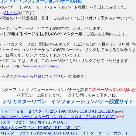
ゴン ＨＰ インフォメーションバナーの詳細
ン
のバナー（89×31 ＧＩＦ-２Ｋ～3Kバイト程度）を作成してみました。
 4
ALさん
提供です）
ン
関連のＨＰ開設者殿 是非 ご自身のＨＰに貼り付けて下さると幸いです。
ページ、該当ページ、どこでも結構です。おまかせします。
ン に関連するページをお持ちのWebマスター殿
、ご協力をお願いします。
を デリカスターワゴン 関連のWebマスターに広く告知する目的で、貼り付け
フォーメーションバナーからこの配布ページへ、リンクして頂けると助かりま
 任意です、リンクはなくともかまいません）
ージについては、後日、このページからも相互リンクさせていただきます。
ドレス
http://www.sgd4.com/bnsw/
たら是非
こちらから登録してください
（自動更新）
カスターワゴン インフォーメーションバナーを設置
このページへリンク頂いた
を下記で ご紹介します。 是非訪問してみて下さいね。
デリカスターワゴン インフォメーションバナー設置サイト
ｉｓｈｉｇ (スターワゴン 1991' P35W CLR D AT EXCEED)
new!
のホームページ (スターワゴン Ｈ４ プロ４ P24W CLR G AT )
new!
スターワゴン S63 角４ P25W D AT)
熊本 (スターワゴン H10SW、H10 AR AT)
(スターワゴン H5 P25W AR D AT EXCEED（インタークーラー付き）)