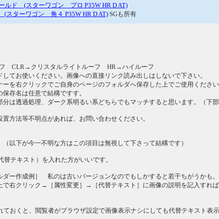
ルド (スターワゴン プロ P35W HR D AT)
age (スターワゴン 角４ P35W HR D AT)
SGも所有
フ CLR→クリスタルライトルーフ HR→ハイルーフ
ドしてお使いください。画像への直接リンク読み出しはしないで下さい。
ーを右クリックでご自身のページのフォルダへ保存した上でご使用ください
保存名は任意で結構ですす。
部分は透過処理、ダーク系明るい系どちらでもマッチすると思います。（下部
置方法等不明点があれば、お問い合わせください。
（以下が今一不明な方はこの項目は無視して下さって結構です）
代替テキスト）を入れた方がいいです。
ルダー作成例］ 私のは古いバージョンなのでもしかすると若干ちがうかも。
上で右クリック→［属性変更］→［代替テキスト］に画像の説明を記入すればa
を入れておくと、閲覧者がブラウザ設定で画像表示ナシにしても代替テキスト表