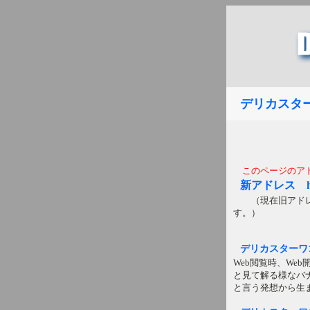
デリカスター
このページのア
新アドレス http:
（現在旧アドレス
す。）
デリカスターワ
Web閲覧時、W
と見て解る様なバ
と言う発想から生