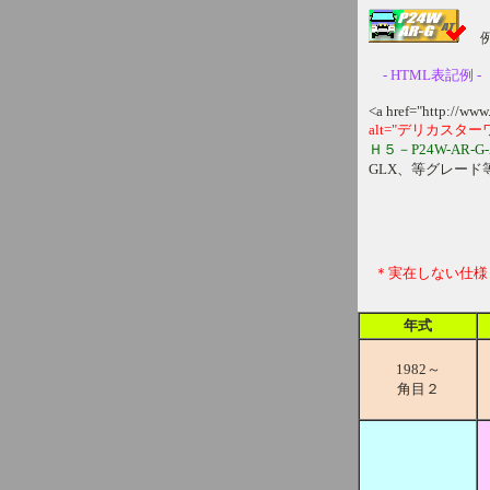
例
- HTML表記例 -
<a href="http://ww
alt="デリカスタ
Ｈ５－P24W-AR-G-
GLX、等グレード
＊実在しない仕様
年式
1982～
角目２