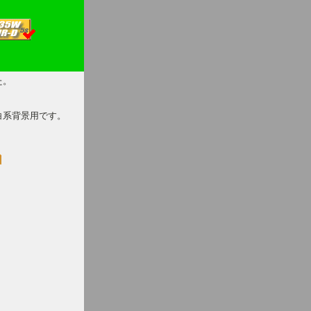
た。
白系背景用です。
。